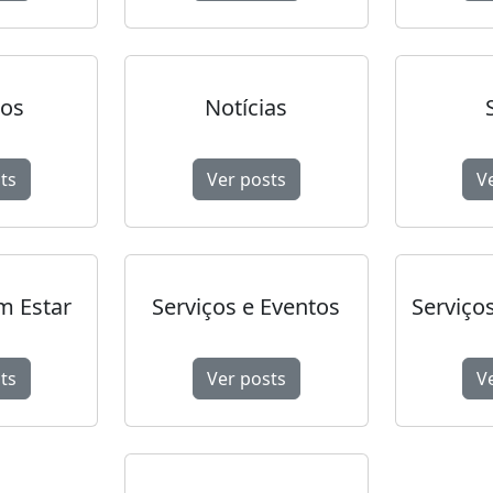
ios
Notícias
ts
Ver posts
V
m Estar
Serviços e Eventos
Serviços
ts
Ver posts
V