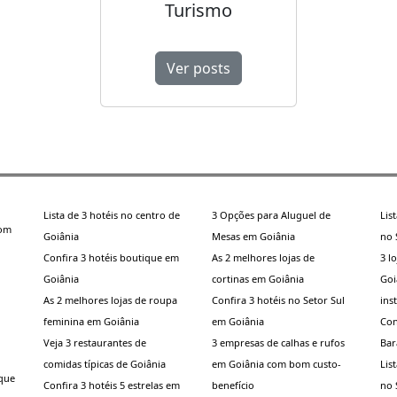
Turismo
Ver posts
Lista de 3 hotéis no centro de
3 Opções para Aluguel de
Lis
som
Goiânia
Mesas em Goiânia
no 
Confira 3 hotéis boutique em
As 2 melhores lojas de
3 l
Goiânia
cortinas em Goiânia
Goi
As 2 melhores lojas de roupa
Confira 3 hotéis no Setor Sul
ins
feminina em Goiânia
em Goiânia
Con
Veja 3 restaurantes de
3 empresas de calhas e rufos
Bar
comidas típicas de Goiânia
em Goiânia com bom custo-
Lis
 que
Confira 3 hotéis 5 estrelas em
benefício
no 