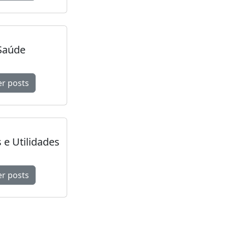
Saúde
er posts
 e Utilidades
er posts