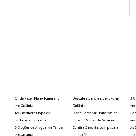
Onde Fazer Plano Funerário
Descubra 3 motéis de luxo em
3 O
em Goiânia
Goiânia
em 
As 2 melhores lojas de
Onde Comprar Uniforme do
Con
cortinas em Goiânia
Colégio Militar de Goiânia
em 
3 Opções de Aluguel de Tenda
Confira 3 motéis com piscina
As 
em Goiânia
em Goiânia
fem