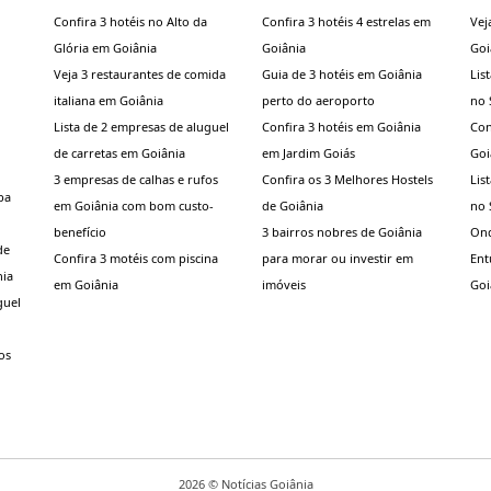
Confira 3 hotéis no Alto da
Confira 3 hotéis 4 estrelas em
Vej
Glória em Goiânia
Goiânia
Goi
Veja 3 restaurantes de comida
Guia de 3 hotéis em Goiânia
Lis
italiana em Goiânia
perto do aeroporto
no 
Lista de 2 empresas de aluguel
Confira 3 hotéis em Goiânia
Con
de carretas em Goiânia
em Jardim Goiás
Goi
3 empresas de calhas e rufos
Confira os 3 Melhores Hostels
Lis
pa
em Goiânia com bom custo-
de Goiânia
no 
benefício
3 bairros nobres de Goiânia
Ond
de
Confira 3 motéis com piscina
para morar ou investir em
Ent
nia
em Goiânia
imóveis
Goi
guel
os
2026 ©
Notícias Goiânia