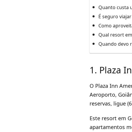
Quanto custa 
É seguro viajar
Como aproveita
Qual resort em
Quando devo re
1. Plaza 
O Plaza Inn Ameri
Aeroporto, Goiân
reservas, ligue (
Este resort em G
apartamentos mo