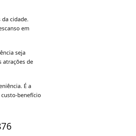
 da cidade.
descanso em
ência seja
s atrações de
niência. É a
custo-benefício
876