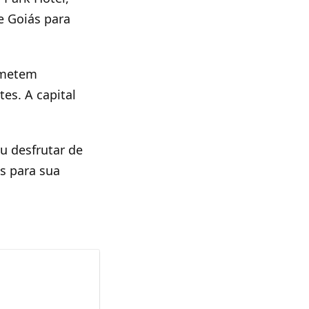
e Goiás para
rometem
es. A capital
u desfrutar de
s para sua