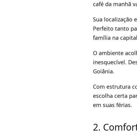
café da manhã va
Sua localização 
Perfeito tanto 
família na capita
O ambiente acolh
inesquecível. De
Goiânia.
Com estrutura co
escolha certa p
em suas férias.
2. Comfor