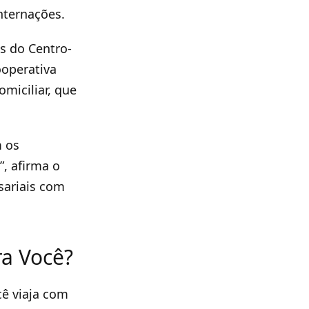
nternações.
s do Centro-
ooperativa
miciliar, que
m os
, afirma o
sariais com
ra Você?
cê viaja com