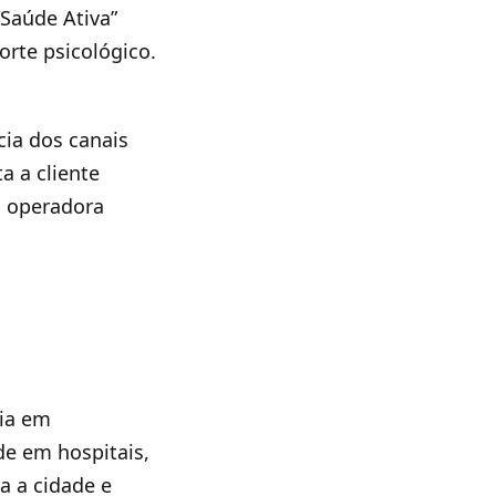
“Saúde Ativa”
rte psicológico.
cia dos canais
a a cliente
a operadora
cia em
e em hospitais,
a a cidade e