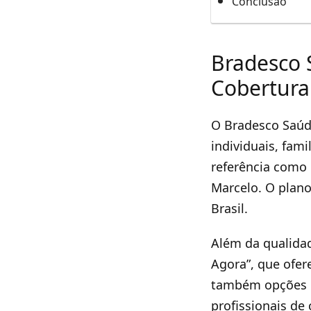
Conclusão
Bradesco 
Cobertura
O Bradesco Saúd
individuais, fami
referência como 
Marcelo. O plan
Brasil.
Além da qualida
Agora”, que ofer
também opções d
profissionais de 