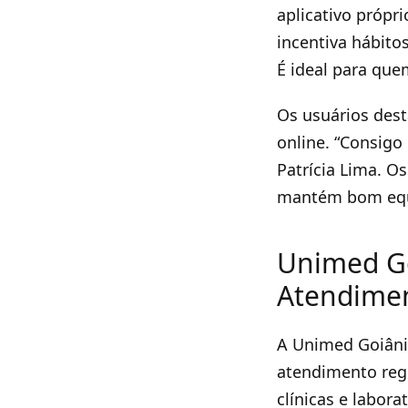
aplicativo própr
incentiva hábito
É ideal para que
Os usuários dest
online. “Consigo 
Patrícia Lima. O
mantém bom equil
Unimed Go
Atendimen
A Unimed Goiânia
atendimento reg
clínicas e labor