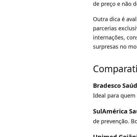
de preço e não d
Outra dica é ava
parcerias exclus
internações, con
surpresas no mo
Comparati
Bradesco Saúd
Ideal para quem
SulAmérica Sa
de prevenção. Bo
Unimed Goiâni