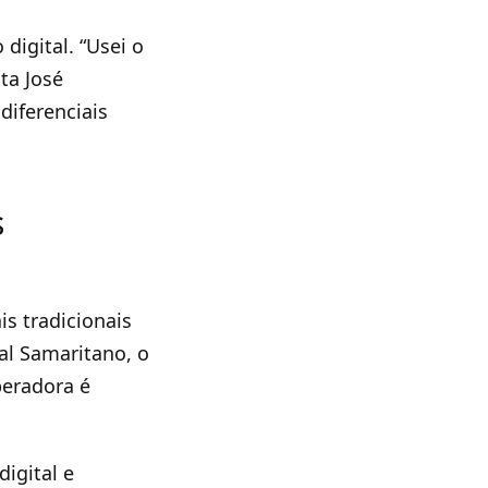
digital. “Usei o
ta José
diferenciais
s
s tradicionais
al Samaritano, o
peradora é
igital e