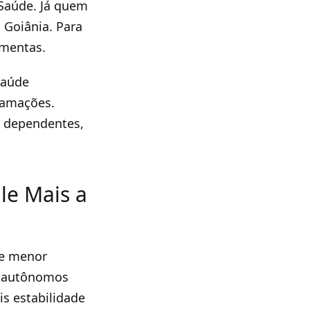
 Saúde. Já quem
 Goiânia. Para
amentas.
Saúde
lamações.
e dependentes,
le Mais a
 e menor
s autônomos
is estabilidade