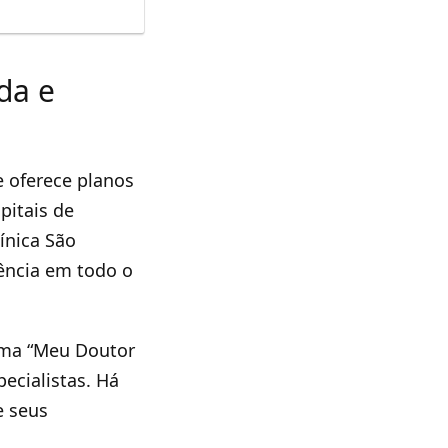
da e
 oferece planos
pitais de
ínica São
ência em todo o
ama “Meu Doutor
ecialistas. Há
e seus