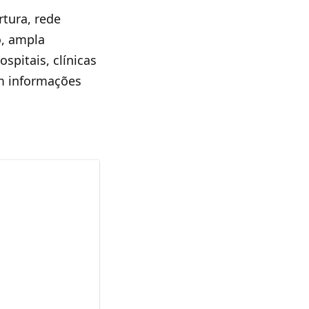
tura, rede
o, ampla
pitais, clínicas
om informações