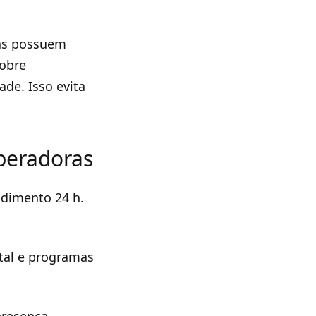
ras possuem
cobre
de. Isso evita
peradoras
ndimento 24 h.
tal e programas